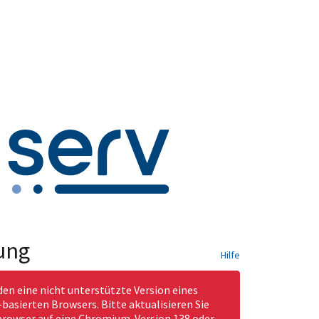
ung
Hilfe
den eine nicht unterstützte Version eines
asierten Browsers. Bitte aktualisieren Sie
rowser auf eine Chromium-Version 138 oder