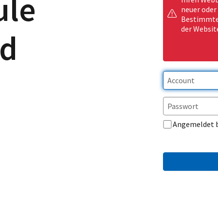
ule
neuer oder
Bestimmte 
der Websit
ld
Angemeldet 